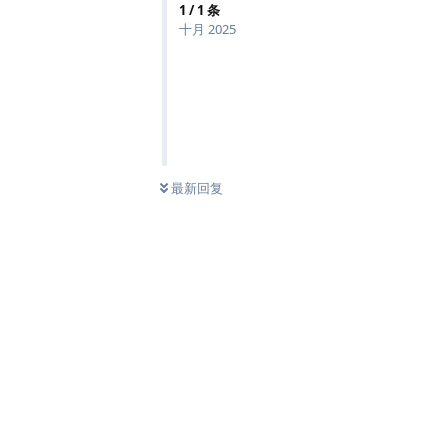
1
/
1
条
十月 2025
最新回复