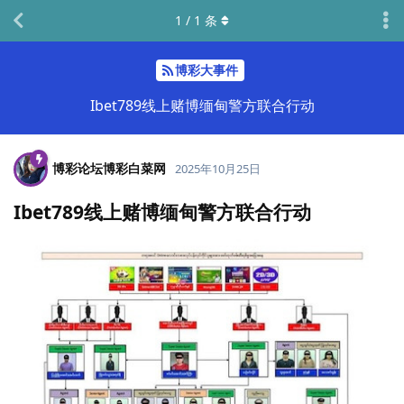
1
/
1
条
博彩大事件
Ibet789线上赌博缅甸警方联合行动
博彩论坛博彩白菜网
2025年10月25日
Ibet789线上赌博缅甸警方联合行动