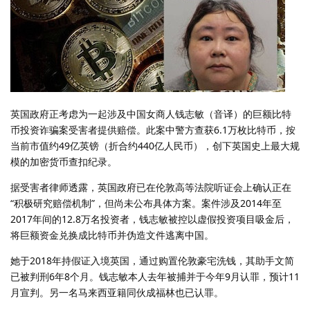
英国政府正考虑为一起涉及中国女商人钱志敏（音译）的巨额比特
币投资诈骗案受害者提供赔偿。此案中警方查获6.1万枚比特币，按
当前市值约49亿英镑（折合约440亿人民币），创下英国史上最大规
模的加密货币查扣纪录。
据受害者律师透露，英国政府已在伦敦高等法院听证会上确认正在
“积极研究赔偿机制”，但尚未公布具体方案。案件涉及2014年至
2017年间的12.8万名投资者，钱志敏被控以虚假投资项目吸金后，
将巨额资金兑换成比特币并伪造文件逃离中国。
她于2018年持假证入境英国，通过购置伦敦豪宅洗钱，其助手文简
已被判刑6年8个月。钱志敏本人去年被捕并于今年9月认罪，预计11
月宣判。另一名马来西亚籍同伙成福林也已认罪。