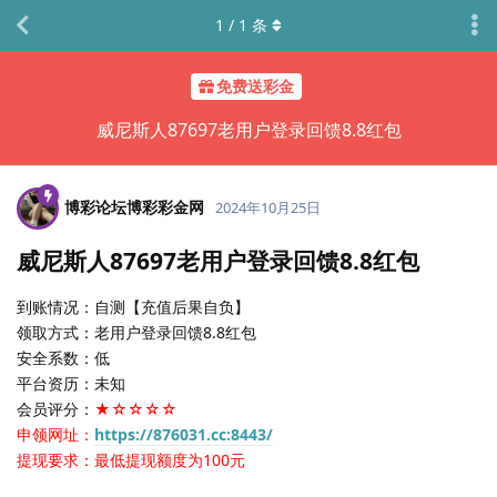
1
/
1
条
免费送彩金
威尼斯人87697老用户登录回馈8.8红包
博彩论坛博彩彩金网
2024年10月25日
威尼斯人87697老用户登录回馈8.8红包
到账情况：自测【充值后果自负】
领取方式：老用户登录回馈8.8红包
安全系数：低
平台资历：未知
会员评分：
★☆☆☆☆
申领网址：
https://876031.cc:8443/
提现要求：最低提现额度为100元