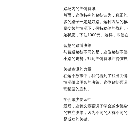
赌场内的关键资讯
然而，这位特殊的赌徒认为，真正的
多的桌子一定是好路。这种方法的核
赢交替的情况下，保持稳健的盈利。
始状态，下注1000元。这样，即使
智慧的赌博决策
与普通赌徒不同的是，这位赌徒不仅
小路的走势，找到关键资讯并提供投
关键资讯的力量
在这个故事中，我们看到了找出关键
情况做出明智的决策。这位赌徒强调
现稳健的胜利。
学会减少复杂性
最后，这篇文章强调了学会减少复杂
的投注决策，因为不同的人有不同的
是成功的关键。