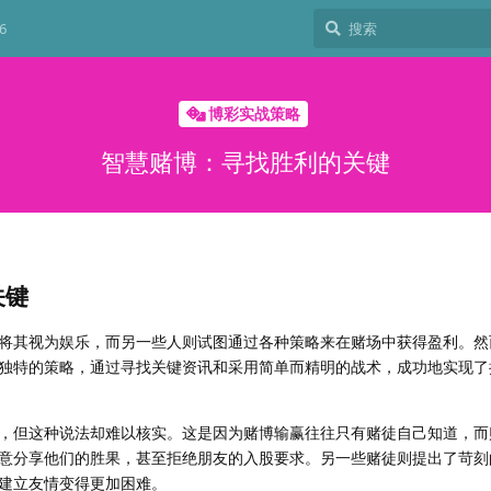
6
博彩实战策略
智慧赌博：寻找胜利的关键
关键
将其视为娱乐，而另一些人则试图通过各种策略来在赌场中获得盈利。然
独特的策略，通过寻找关键资讯和采用简单而精明的战术，成功地实现了
，但这种说法却难以核实。这是因为赌博输赢往往只有赌徒自己知道，而
意分享他们的胜果，甚至拒绝朋友的入股要求。另一些赌徒则提出了苛刻
建立友情变得更加困难。