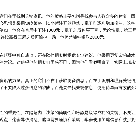
窍门在于找到关键资讯。他的策略主要包括寻找参与人数众多的赌桌，因
心思想是采用短缆策略，以小赌注开始游戏，赢了则逐步增加投注。这种
例如，他会在首局中下注1000元，赢了之后购买孖宝，无论输赢，第三
在连续赢得三局之后再输掉一局，他仍然能够赚取2000元。
在赌场中独自成功，还在陪伴朋友时提供专业建议。他采用更复杂的战术
注建议。这使得他的朋友们困惑不已，因为他们看似明白了，实际上却未
资讯的力量。真正的窍门不在于获取更多信息，而在于识别和理解关键信
了不要陷入过多信息的陷阱，而是要寻找关键信息，使用简单而有效的分
性的重要性。在赌场内，决策的简明性和冷静是取得成功的关键。不要让
观点，这会导致混乱。赌博需要谨慎和策略，学会使用关键信息和减少复