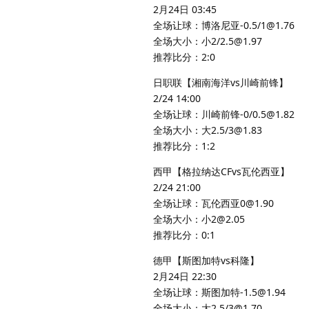
2月24日 03:45
全场让球：博洛尼亚-0.5/1@1.76
全场大小：小2/2.5@1.97
推荐比分：2:0
日职联【湘南海洋vs川崎前锋】
2/24 14:00
全场让球：川崎前锋-0/0.5@1.82
全场大小：大2.5/3@1.83
推荐比分：1:2
西甲【格拉纳达CFvs瓦伦西亚】
2/24 21:00
全场让球：瓦伦西亚0@1.90
全场大小：小2@2.05
推荐比分：0:1
德甲【斯图加特vs科隆】
2月24日 22:30
全场让球：斯图加特-1.5@1.94
全场大小：大2.5/3@1.70