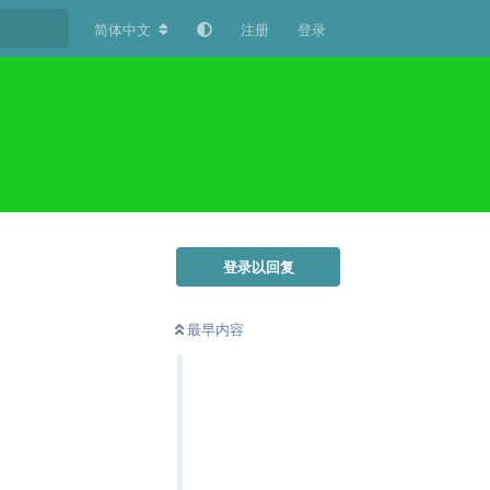
简体中文
注册
登录
登录以回复
最早内容