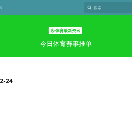
6
体育最新资讯
今日体育赛事推单
2-24