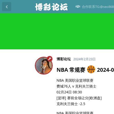
合作联系TG:@seo868
博彩论坛
2024年2月23日
NBA 常规赛
2024-0
NBA 美国职业篮球联赛
费城76人 v 克利夫兰骑士
02月24日 08:30
[篮球] 赛前全场让分[欧洲盘]
克利夫兰骑士 -2.5
NBA 美国职业篮球联赛