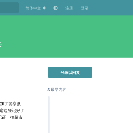
简体中文
注册
登录
去
登录以回复
最早内容
就加了警察微
这边登记好了
记证，拍超市