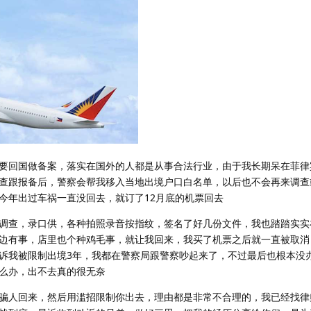
要回国做备案，落实在国外的人都是从事合法行业，由于我长期呆在菲律
查跟报备后，警察会帮我移入当地出境户口白名单，以后也不会再来调查
今年出过车祸一直没回去，就订了12月底的机票回去
调查，录口供，各种拍照录音按指纹，签名了好几份文件，我也踏踏实实
边有事，店里也个种鸡毛事，就让我回来，我买了机票之后就一直被取消
诉我被限制出境3年，我都在警察局跟警察吵起来了，不过最后也根本没
么办，出不去真的很无奈
骗人回来，然后用滥招限制你出去，理由都是非常不合理的，我已经找律