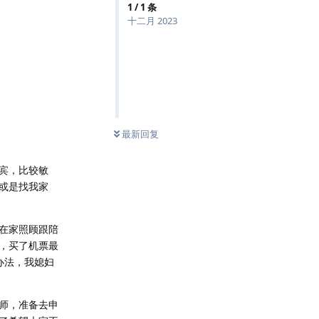
1
/
1
条
十二月 2023
最新回复
宾，比较敏
或是找我家
在家照顾跟陪
，买了机票最
办法，我媳妇
师，准备去申