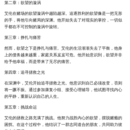
第二章：欲望的漩涡
艾伦在赌场的欲望漩涡中越陷越深。追逐胜利的欲望像是一把无形
的手，将他引向赌局的深渊。他开始失去了对现实的掌控，一切似
乎都在不可控制的漩涡中旋转。
第三章：挣扎与痛苦
然而，欲望之下是挣扎与痛苦。艾伦的生活渐渐失去了平衡，他身
上的债务越来越重，家庭关系岌岌可危。他开始意识到，欲望并非
给予他幸福，而是带来了无尽的痛苦。
第四章：追寻拯救之光
在深渊中，艾伦开始追寻拯救之光。他意识到自己必须改变，否则
将一蹶不振。通过参加康复小组、接受心理辅导，他试图寻找内心
的平静，重新认识自己的人生。
第五章：挑战命运
艾伦的拯救之路充满了挑战。他努力战胜内心的欲望，摆脱赌瘾的
困扰。在这个过程中，他结识了一群志同道合的朋友，共同助力彼