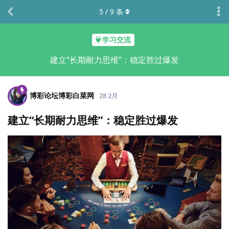
5
/
9
条
学习交流
建立“长期耐力思维”：稳定胜过爆发
博彩论坛博彩白菜网
28 2月
建立“长期耐力思维”：稳定胜过爆发