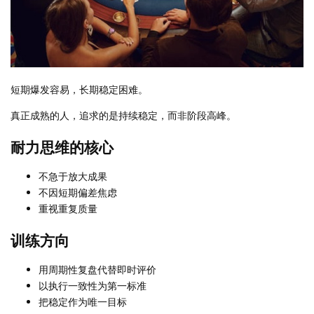
短期爆发容易，长期稳定困难。
真正成熟的人，追求的是持续稳定，而非阶段高峰。
耐力思维的核心
不急于放大成果
不因短期偏差焦虑
重视重复质量
训练方向
用周期性复盘代替即时评价
以执行一致性为第一标准
把稳定作为唯一目标